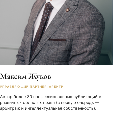
Максим Жуков
УПРАВЛЯЮЩИЙ ПАРТНЕР, АРБИТР
Автор более 30 профессиональных публикаций в
различных областях права (в первую очередь —
арбитраж и интеллектуальная собственность).